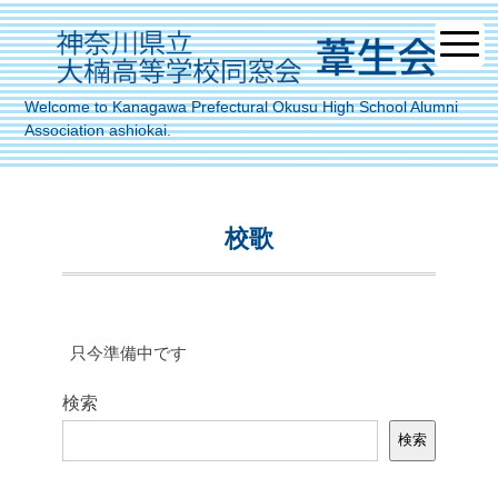
Welcome to Kanagawa Prefectural Okusu High School Alumni
Association ashiokai.
校歌
只今準備中です
検索
検索